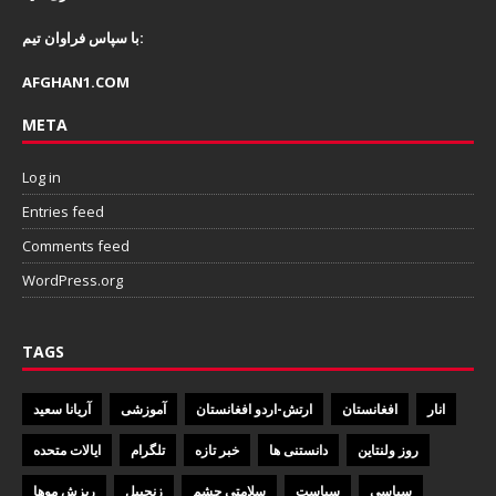
با سپاس فراوان تیم:
AFGHAN1.COM
META
Log in
Entries feed
Comments feed
WordPress.org
TAGS
انار
افغانستان
ارتش-اردو افغانستان
آموزشی
آریانا سعید
روز ولنتاین
دانستنی ها
خبر تازه
تلگرام
ایالات متحده
سیاسی
سیاست
سلامتی چشم
زنجبیل
ریزش موها