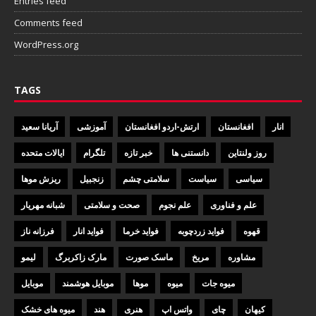
Entries feed
Comments feed
WordPress.org
TAGS
انار
افغانستان
ارتش-اردو افغانستان
آموزشی
آریانا سعید
روز ولنتاین
دانستنی ها
خبر تازه
تلگرام
ایالات متحده
سیاسی
سیاست
سلامتی چشم
زنجبیل
ریزش موها
علم و فناوری
علم نجوم
صحت و سلامتی
شبانه مهریار
قهوه
فواید زردچوبه
فواید خرما
فواید انار
فرزانه ناز
مشاوره
مریخ
ماسک صورت
مارک زاکربرگ
لیمو
میوه جات
میوه
موها
موبایل هوشمند
موبایل
کیهان
چای
واتس اپ
هنری
هند
میوه های خشک