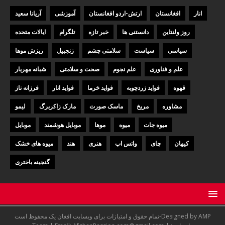
انار
افغانستان
ارتش-اردو افغانستان
آموزشی
آریانا سعید
روز ولنتاین
دانستنی ها
خبر تازه
تلگرام
ایالات متحده
سیاسی
سیاست
سلامتی چشم
زنجبیل
ریزش موها
علم و فناوری
علم نجوم
صحت و سلامتی
شبانه مهریار
قهوه
فواید زردچوبه
فواید خرما
فواید انار
فرزانه ناز
مشاوره
مریخ
ماسک صورت
مارک زاکربرگ
لیمو
میوه جات
میوه
موها
موبایل هوشمند
موبایل
کیهان
چای
واتس اپ
هنری
هند
میوه های خشک
گنجینه باختری
تمام حقوق و امتیازات برای وبسایت افغان یک محفوظ است-Designed by AMP