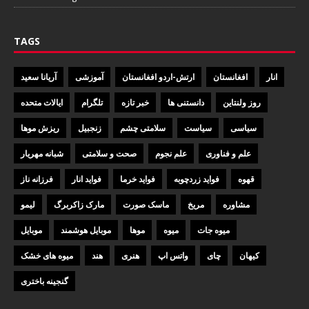
TAGS
انار
افغانستان
ارتش-اردو افغانستان
آموزشی
آریانا سعید
روز ولنتاین
دانستنی ها
خبر تازه
تلگرام
ایالات متحده
سیاسی
سیاست
سلامتی چشم
زنجبیل
ریزش موها
علم و فناوری
علم نجوم
صحت و سلامتی
شبانه مهریار
قهوه
فواید زردچوبه
فواید خرما
فواید انار
فرزانه ناز
مشاوره
مریخ
ماسک صورت
مارک زاکربرگ
لیمو
میوه جات
میوه
موها
موبایل هوشمند
موبایل
کیهان
چای
واتس اپ
هنری
هند
میوه های خشک
گنجینه باختری