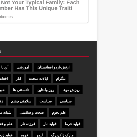
S
ارتش-اردو افغانستان
آموزشی
آریانا
تلگرام
ایالات متحده
انار
افغان
ریزش موها
روز ولنتاین
دانستنی ها
خبر
سیاسی
سیاست
سلامتی چشم
زن
علم نجوم
صحت و سلامتی
شبانه مه
فواید خرما
فواید انار
فرزانه ناز
علم و فن
مارک زاکربرگ
لیمو
قهوه
فواید زرد