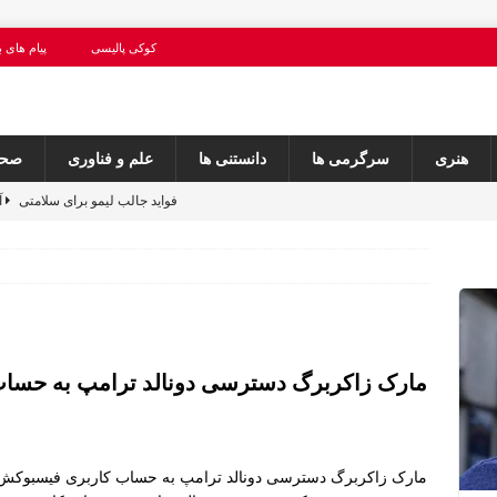
کوکی پالیسی
پیام های ب
هنری
سرگرمی ها
دانستنی ها
علم و فناوری
صحت
16 فواید جالب لیمو برای سلامتی
آ
12 فواید خرما برای سلامتی
آ
اگر می خواهید جوان و سرحال بمانید ، هرگز این (10) اشتباه را مرتکب نشوید
شش روش برای جلوگیری از ریزش موها
صحت 
مارک زاکربرگ دسترسی دونالد ترامپ به حسا
امروز روز ولنتاین است آیا شما در مورد آن معلومات کافی دارید؟
مارک زاکربرگ دسترسی دونالد ترامپ به حساب کاربری فیسبوکش ر