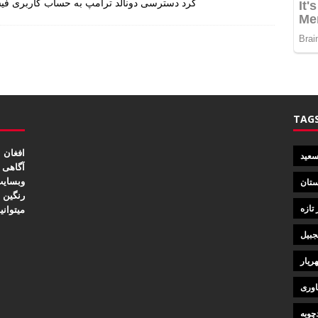
کرد دسترسی دونالد ترامپ به حساب کاربری فیس
TAG
افغان 
 سعید
آگاهی 
وبسایت
ستان
رنگین 
 تازه
میتوانی
جبیل
ریار
اوری
چوبه