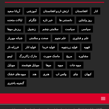
انار
افغانستان
ارتش-اردو افغانستان
آموزشی
آریانا سعید
روز ولنتاین
دانستنی ها
خبر تازه
تلگرام
ایالات متحده
سیاسی
سیاست
سلامتی چشم
زنجبیل
ریزش موها
علم و فناوری
علم نجوم
صحت و سلامتی
شبانه مهریار
قهوه
فواید زردچوبه
فواید خرما
فواید انار
فرزانه ناز
مشاوره
مریخ
ماسک صورت
مارک زاکربرگ
لیمو
میوه جات
میوه
موها
موبایل هوشمند
موبایل
کیهان
چای
واتس اپ
هنری
هند
میوه های خشک
گنجینه باختری