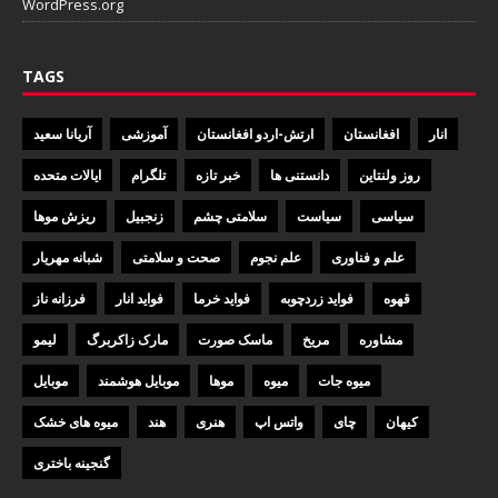
WordPress.org
TAGS
انار
افغانستان
ارتش-اردو افغانستان
آموزشی
آریانا سعید
روز ولنتاین
دانستنی ها
خبر تازه
تلگرام
ایالات متحده
سیاسی
سیاست
سلامتی چشم
زنجبیل
ریزش موها
علم و فناوری
علم نجوم
صحت و سلامتی
شبانه مهریار
قهوه
فواید زردچوبه
فواید خرما
فواید انار
فرزانه ناز
مشاوره
مریخ
ماسک صورت
مارک زاکربرگ
لیمو
میوه جات
میوه
موها
موبایل هوشمند
موبایل
کیهان
چای
واتس اپ
هنری
هند
میوه های خشک
گنجینه باختری