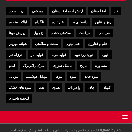
انار
افغانستان
ارتش-اردو افغانستان
آموزشی
آریانا سعید
روز ولنتاین
دانستنی ها
خبر تازه
تلگرام
ایالات متحده
سیاسی
سیاست
سلامتی چشم
زنجبیل
ریزش موها
علم و فناوری
علم نجوم
صحت و سلامتی
شبانه مهریار
قهوه
فواید زردچوبه
فواید خرما
فواید انار
فرزانه ناز
مشاوره
مریخ
ماسک صورت
مارک زاکربرگ
لیمو
میوه جات
میوه
موها
موبایل هوشمند
موبایل
کیهان
چای
واتس اپ
هنری
هند
میوه های خشک
گنجینه باختری
تمام حقوق و امتیازات برای وبسایت افغان یک محفوظ است-Designed by AMP