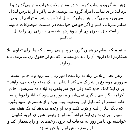
زهرا به گروه وتساپ کمیته جندر مقام ولایت هرات پیام می‌گذارد و از
درد لیلا برای تمامی افراد گروه می‌نویسد. خانم پاکزاد از پذیرش لیلا اباء
می‌ورزد و می‌گوید هر زمان که حال لیلا خوب شد، میتوانیم از او در
شلتر میزبانی کنیم و اگر خودش خواست در قسمت موضوعات قانونی
و استحقاق حقوق وی از شوهرش، قضیه‌ی حقوقی وی را دنبال
می‌کنیم.
خانم ملکه پیغام در همین گروه در پیام می‌نویسند که ما برای تداوی لیلا
همکاریم اما داروی آن‌را باید موسساتی که دم از حقوق زن می‌زنند، باید
بپردازند.
زهرا بعد از تلاش زیاد به ریاست امور زنان می‌رود و با خانم انیسه
سروری موضوع را شریک می‌کند. ایشان نیز یک هفته وقت می‌خواهند تا
برای لیلا کمک جمع کنند ولی هیچ سرپناهی به لیلا داده نمی‌شود. خانم
کرامت گزینه‌ی دیگری نمی‌یابد و مجبور می‌شود که لیلا را دوباره به
خانه همسر او که دلیل این وضعیت بود، ببرد و از همسرش تعهد بگیرد
که دیگر لیلا را لت و کوب نکند و به او وعده می‌دهد که یک هفته بعد
دوباره برای تداوی لیلا خواهد آمد. او از رئیس شورای قریه کبابیان
خواسته بود تا هر روز به ملاقات لیلا برود، زخم‌های او را پانسمان کند و
از وضعیت‌اش او را با خبر سازد.