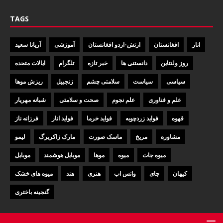
TAGS
انار
افغانستان
ارتش-اردو افغانستان
آموزشی
آریانا سعید
روز ولنتاین
دانستنی ها
خبر تازه
تلگرام
ایالات متحده
سیاسی
سیاست
سلامتی چشم
زنجبیل
ریزش موها
علم و فناوری
علم نجوم
صحت و سلامتی
شبانه مهریار
قهوه
فواید زردچوبه
فواید خرما
فواید انار
فرزانه ناز
مشاوره
مریخ
ماسک صورت
مارک زاکربرگ
لیمو
میوه جات
میوه
موها
موبایل هوشمند
موبایل
کیهان
چای
واتس اپ
هنری
هند
میوه های خشک
گنجینه باختری